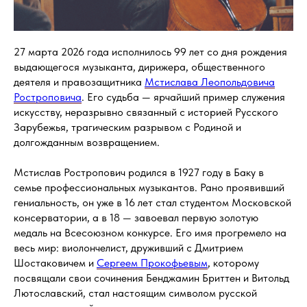
27 марта 2026 года исполнилось 99 лет со дня рождения
выдающегося музыканта, дирижера, общественного
деятеля и правозащитника
Мстислава Леопольдовича
Ростроповича
. Его судьба — ярчайший пример служения
искусству, неразрывно связанный с историей Русского
Зарубежья, трагическим разрывом с Родиной и
долгожданным возвращением.
Мстислав Ростропович родился в 1927 году в Баку в
семье профессиональных музыкантов. Рано проявивший
гениальность, он уже в 16 лет стал студентом Московской
консерватории, а в 18 — завоевал первую золотую
медаль на Всесоюзном конкурсе. Его имя прогремело на
весь мир: виолончелист, друживший с Дмитрием
Шостаковичем и
Сергеем Прокофьевым
, которому
посвящали свои сочинения Бенджамин Бриттен и Витольд
Лютославский, стал настоящим символом русской