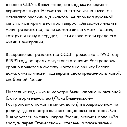
оркестр США в Вашингтоне, став одним из ведущих
дирижеров мира. Несмотря на статус изгнанника, он
оставался русским музыкантом, не порывая духовной
связи с культурой, в которой вырос. «Вы можете лишить
меня гражданства, но не можете лишить меня Родины,
которую я ношу в сердце», — эти слова стали кредо его
жизни в эмиграции.
Возвращение гражданства СССР произошло в 1990 году.
В 1991 году во время августовского путча Ростропович
срочно прилетел в Москву и встал на защиту Белого
дома, символически подтвердив свою преданность новой,
свободной России.
Последние годы жизни маэстро были наполнены активной
благотворительностью (Фонд Вишневской—
Ростроповича помог тысячам детей) и возвращением на
родину, где его встречали как национального героя. Он
был удостоен высших наград России, включая орден «За
заслуги перед Отечеством» I степени, а также званий