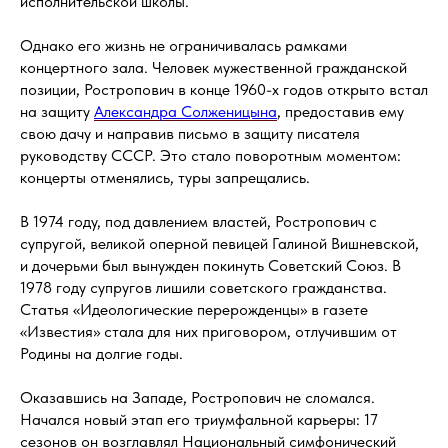
исполнительской школы.
Однако его жизнь не ограничивалась рамками
концертного зала. Человек мужественной гражданской
позиции, Ростропович в конце 1960-х годов открыто встал
на защиту
Александра Солженицына
, предоставив ему
свою дачу и направив письмо в защиту писателя
руководству СССР. Это стало поворотным моментом:
концерты отменялись, туры запрещались.
В 1974 году, под давлением властей, Ростропович с
супругой, великой оперной певицей Галиной Вишневской,
и дочерьми был вынужден покинуть Советский Союз. В
1978 году супругов лишили советского гражданства.
Статья «Идеологические перерожденцы» в газете
«Известия» стала для них приговором, отлучившим от
Родины на долгие годы.
Оказавшись на Западе, Ростропович не сломался.
Начался новый этап его триумфальной карьеры: 17
сезонов он возглавлял Национальный симфонический