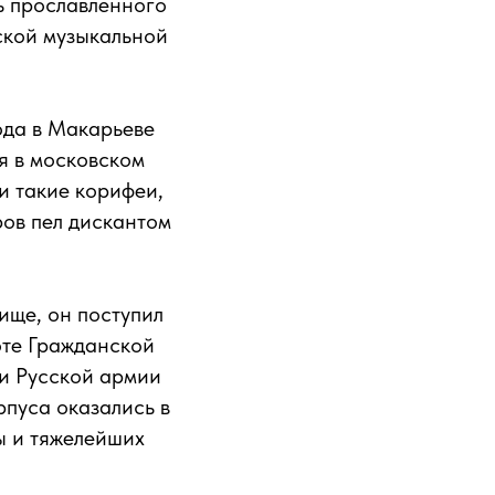
ль прославленного
сской музыкальной
ода в Макарьеве
ся в московском
и такие корифеи,
ров пел дискантом
ище, он поступил
оте Гражданской
ии Русской армии
рпуса оказались в
ы и тяжелейших
.