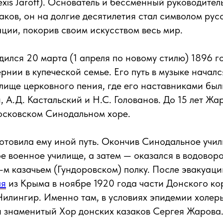
exis Jaroff). Основатель и бессменный руководите
аков, он на долгие десятилетия стал символом ру
ации, покорив своим искусством весь мир.
ился 20 марта (1 апреля по новому стилю) 1896 г
рнии в купеческой семье. Его путь в музыке начал
ище церковного пения, где его наставниками был
, А.Д. Кастальский и Н.С. Голованов. До 15 лет Жа
осковском Синодальном хоре.
отовила ему иной путь. Окончив Синодальное учил
е военное училище, а затем — оказался в водовор
0-м казачьем (Гундоровском) полку. После эвакуац
ля
из Крыма в ноябре 1920 года части Донского ко
Чилингир. Именно там, в условиях эпидемии холер
я знаменитый Хор донских казаков Сергея Жарова