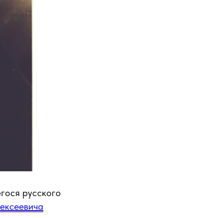
егося русского
ексеевича