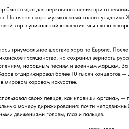
р был создан для церковного пения при отпевани
ов. Но очень скоро музыкальный талант урядника
овой хор в уникальный коллектив, чья слава вскор
лось триумфальное шествие хора по Европе. Посл
иканское гражданство, но сохранил верность русс
опениям, народным песням и военным маршам. За
аров отдирижировал более 10 тысяч концертов — 
в мировом хоровом искусстве.
пользовал своих певцов, как клавиши органа», — 
альную манеру дирижирования: почти неподвижный
ными движениями головы, глаз и пальцев.