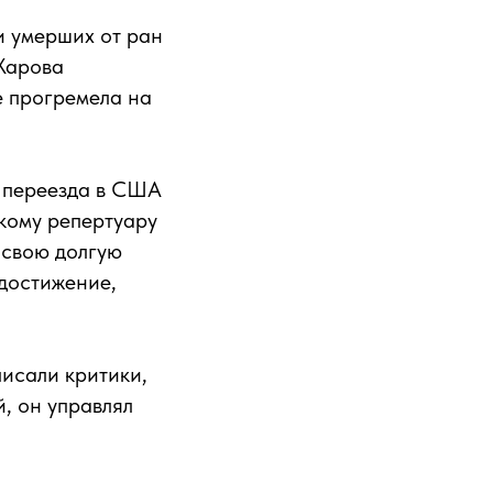
и умерших от ран
 Жарова
е прогремела на
е переезда в США
кому репертуару
 свою долгую
достижение,
писали критики,
, он управлял