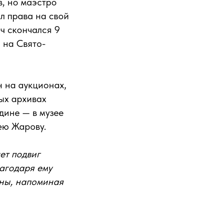
в, но маэстро
л права на свой
ч скончался 9
 на Свято-
 на аукционах,
ых архивах
дине — в музее
ею Жарову.
ет подвиг
лагодаря ему
ины, напоминая