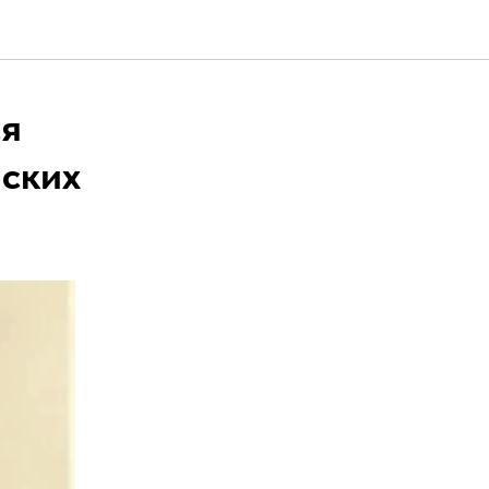
ся
нских