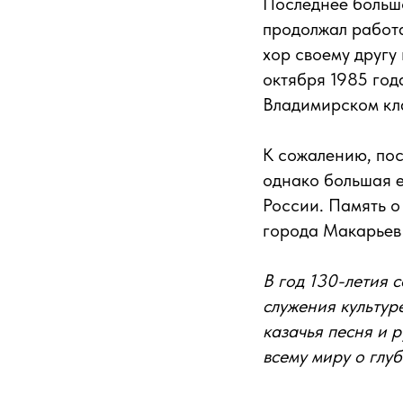
Последнее большо
продолжал работа
хор своему другу
октября 1985 год
Владимирском кл
К сожалению, пос
однако большая е
России. Память о
города Макарьев
В год 130-летия 
служения культур
казачья песня и 
всему миру о глу