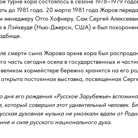
е турне хора состоялось в сезоне 1978–1979 годо
ть до 1981 года. 20 марта 1981 года Жаров переда
 и менеджеру Отто Хофнеру. Сам Сергей Алексееви
а в Лэйквуде (Нью-Джерси, США) и был похоронен
адбище.
ле смерти сына Жарова архив хора был распродан
го часть сегодня осела в государственных и частн
 великом хормейстере бережно хранится на его ро
 открыта постоянная выставка, посвященная Серг
со дня его рождения «Русское Зарубежье» вспомина
е, который совершил этот удивительный человек. Б
русская духовная музыка не умолкали вдали от Род
бине и силе русского национального духа.