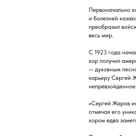
Первоначально хо
и болезней казак
преобразил войск
весь мир.
С 1923 года нача
хор получил амер
— духовным песн
карьеру Сергей Ж
непревзойденное 
«Сергей Жаров ис
отмечая его уник
хором едва замет