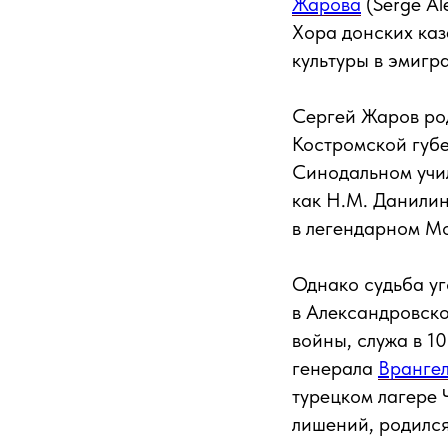
Жарова
(Serge Al
Хора донских каз
культуры в эмигр
Сергей Жаров род
Костромской губе
Синодальном учил
как Н.М. Данилин
в легендарном М
Однако судьба уг
в Александровско
войны, служа в 1
генерала
Вранге
турецком лагере 
лишений, родилс