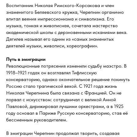
Воспитанник Николая Римского-Корсакова и член
знаменитого Беляевского кружка, Черепнин органично
впитал веяния импрессионизма и символизма. Его
музыка, тонкая и живописная, сочетала мастерство
академической школы с дерзновенными исканиями века.
Дягилев называл его одним из «самых знаменитых
деятелей музыки, живописи, хореографии».
Путь в эмиграции
Революционные потрясения изменили судьбу маэстро. В
1918–1921 годах он возглавлял Тифлисскую
консерваторию, однако окончательное решение покинуть
Россию стало трагической вехой. С 1921 года жизнь
Николая Черепнина была связана с Францией. Он не
порвал с искусством: сотрудничал с великой Анной
Павловой, дирижировал лучшими оркестрами, а в 1925
году основал в Париже Русскую консерваторию, став её
бессменным руководителем.
В эмиграции Черепнин продолжал творить, создавая