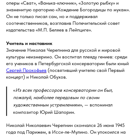
оперы «Сват», «Ванька-ключник», «Золотую рыбку» и
знаменитую ораторию «Хождение Богородицы по мукам».
Он не только писал сам, но и поддерживал
соотечественников, возглавив Попечительский совет
издательства «М.П. Беляев в Лейпциге».
Учитель и наставник
Значение Николая Черепнина для русской и мировой
культуры неизмеримо. Он воспитал плеяду гениев: среди
его учеников в Петербургской консерватории были юный
Сергей Прокофьев
(посвятивший учителю свой Первый
концерт) и Николай Обухов.
«
Из всех профессоров консерватории он был,
пожалуй, наиболее передовым по своим
художественным устремлениям
», — вспоминал
композитор Юрий Шапорин.
Николай Николаевич Черепнин скончался 26 июня 1945
года под Парижем, в Исси-ле-Мулино. Он упокоился на