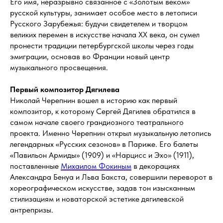
Его имя, неразрывно связанное с «Золотым веком»
русской культуры, занимает особое место в летописи
Русского Зарубежья: будучи свидетелем и творцом
великих перемен в искусстве начала XX века, он сумел
пронести традиции петербургской школы через годы
эмиграции, основав во Франции новый центр
музыкального просвещения.
Первый композитор Дягилева
Николай Черепнин вошел в историю как первый
композитор, к которому Сергей Дягилев обратился в
самом начале своего грандиозного театрального
проекта. Именно Черепнин открыл музыкальную летопись
легендарных «Русских сезонов» в Париже. Его балеты
«Павильон Армиды» (1909) и «Нарцисс и Эхо» (1911),
поставленные
Михаилом Фокиным
в декорациях
Александра Бенуа и Льва Бакста, совершили переворот в
хореографическом искусстве, задав тон изысканным
стилизациям и новаторской эстетике дягилевской
антрепризы.