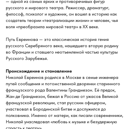
— одной из самых ярких и противоречивых фигур
русского и мирового театра. Режиссер, драматург,
философ, психолог и художник, он вошел в историю как
создатель теории «театрализации жизни» и человек, чья
воля «преобразила мировой театр» в XX веке.
Путь Евреинова — это классическая история гения
русского Серебряного века, нашедшего вторую родину
во Франции и ставшего неотъемлемой частью культуры
Русского Зарубежья.
Происхождение и становление
Николай Евреинов родился в Москве в семье инженера
путей сообщения и потомственной дворянки старинного
французского рода Валентины Грандмезон. Её предок,
Жан де Грандмезон, бежал в Россию от ужасов Великой
французской революции, стал русским офицером,
участвовал в Бородинской битве и дослужился до
полковника. Именно от матери, как писали современники,
Николай унаследовал «любовь к музыке и безудержную
страсть к театру».