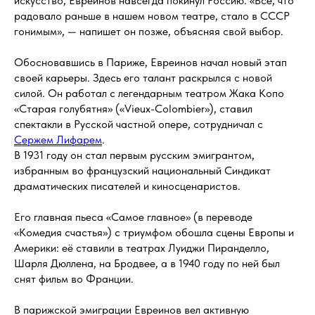
искусство, Евреинов навсегда покинул Россию. «Всё, что
радовало раньше в нашем новом театре, стало в СССР
гонимым», — напишет он позже, объясняя свой выбор.
Обосновавшись в Париже, Евреинов начал новый этап
своей карьеры. Здесь его талант раскрылся с новой
силой. Он работал с легендарным театром Жака Копо
«Старая голубятня» («Vieux-Colombier»), ставил
спектакли в Русской частной опере, сотрудничал с
Сержем Лифарем
.
В 1931 году он стал первым русским эмигрантом,
избранным во французский национальный Синдикат
драматических писателей и киносценаристов.
Его главная пьеса «Самое главное» (в переводе
«Комедия счастья») с триумфом обошла сцены Европы и
Америки: её ставили в театрах Луиджи Пиранделло,
Шарля Дюллена, на Бродвее, а в 1940 году по ней был
снят фильм во Франции.
В парижской эмиграции Евреинов вел активную