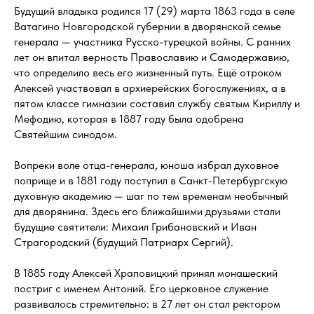
Будущий владыка родился 17 (29) марта 1863 года в селе
Ватагино Новгородской губернии в дворянской семье
генерала — участника Русско-турецкой войны. С ранних
лет он впитал верность Православию и Самодержавию,
что определило весь его жизненный путь. Ещё отроком
Алексей участвовал в архиерейских богослужениях, а в
пятом классе гимназии составил службу святым Кириллу и
Мефодию, которая в 1887 году была одобрена
Святейшим синодом.
Вопреки воле отца-генерала, юноша избрал духовное
поприще и в 1881 году поступил в Санкт-Петербургскую
духовную академию — шаг по тем временам необычный
для дворянина. Здесь его ближайшими друзьями стали
будущие святители: Михаил Грибановский и Иван
Страгородский (будущий Патриарх Сергий).
В 1885 году Алексей Храповицкий принял монашеский
постриг с именем Антоний. Его церковное служение
развивалось стремительно: в 27 лет он стал ректором