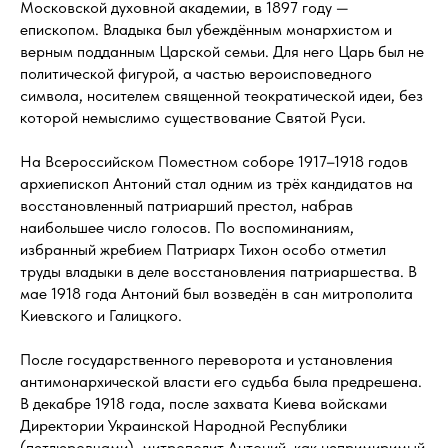
Московской духовной академии, в 1897 году —
епископом. Владыка был убеждённым монархистом и
верным подданным Царской семьи. Для него Царь был не
политической фигурой, а частью вероисповедного
символа, носителем священной теократической идеи, без
которой немыслимо существование Святой Руси.
На Всероссийском Поместном соборе 1917–1918 годов
архиепископ Антоний стал одним из трёх кандидатов на
восстановленный патриарший престол, набрав
наибольшее число голосов. По воспоминаниям,
избранный жребием Патриарх Тихон особо отметил
труды владыки в деле восстановления патриаршества. В
мае 1918 года Антоний был возведён в сан митрополита
Киевского и Галицкого.
После государственного переворота и установления
антимонархической власти его судьба была предрешена.
В декабре 1918 года, после захвата Киева войсками
Директории Украинской Народной Республики
(петлюровцами), митрополит Антоний, как непримиримый