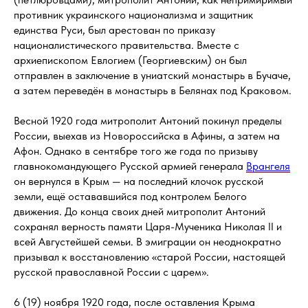
противник украинского национализма и защитник
единства Руси, был арестован по приказу
националистического правительства. Вместе с
архиепископом Евлогием (Георгиевским) он был
отправлен в заключение в униатский монастырь в Бучаче,
а затем переведён в монастырь в Белянах под Краковом.
Весной 1920 года митрополит Антоний покинул пределы
России, выехав из Новороссийска в Афины, а затем на
Афон. Однако в сентябре того же года по призыву
главнокомандующего Русской армией генерала
Врангеля
он вернулся в Крым — на последний клочок русской
земли, ещё остававшийся под контролем Белого
движения. До конца своих дней митрополит Антоний
сохранял верность памяти Царя-Мученика Николая II и
всей Августейшей семьи. В эмиграции он неоднократно
призывал к восстановлению «старой России, настоящей
русской православной России с царем».
6 (19) ноября 1920 года, после оставления Крыма