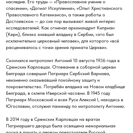
наследие. Его труды — «Православное учение о
спасении», «Догмат Искупления», «Опыт Христианского
Православного Катехизиса», а также работы о
Достоевском — до сих пор вызывают живой интерес
исследователей. Как отмечал архимандрит Киприан
(Керн), близко знавший владыку в Сербии, «это был
исключительно церковный человек», для которого «всё
расценивалось с точки зрения примата Церкви».
Скончался митрополит Антоний 10 августа 1936 года в
Сремских Карловцах. Отпевание в соборной церкви
Белграда совершил Патриарх Сербский Варнава,
неизменно оказывавший покойному защиту и
покровительство. Погребён владыка на Новом кладбище
Белграда, в склепе Иверской часовни. В 1945 году
Патриарх Московский и всея Руси Алексий I, находясь в
Югославии, отслужил панихиду по митрополиту Антонию.
В 2014 году в Сремских Карловцах на вратах
Патриаршего дворца была освящена мемориальная
доска в память о первом предстоятеле Русской