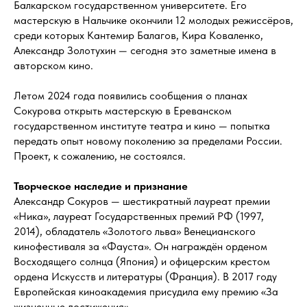
Балкарском государственном университете. Его
мастерскую в Нальчике окончили 12 молодых режиссёров,
среди которых Кантемир Балагов, Кира Коваленко,
Александр Золотухин — сегодня это заметные имена в
авторском кино.
Летом 2024 года появились сообщения о планах
Сокурова открыть мастерскую в Ереванском
государственном институте театра и кино — попытка
передать опыт новому поколению за пределами России.
Проект, к сожалению, не состоялся.
Творческое наследие и признание
Александр Сокуров — шестикратный лауреат премии
«Ника», лауреат Государственных премий РФ (1997,
2014), обладатель «Золотого льва» Венецианского
кинофестиваля за «Фауста». Он награждён орденом
Восходящего солнца (Япония) и офицерским крестом
ордена Искусств и литературы (Франция). В 2017 году
Европейская киноакадемия присудила ему премию «За
жизненные достижения».