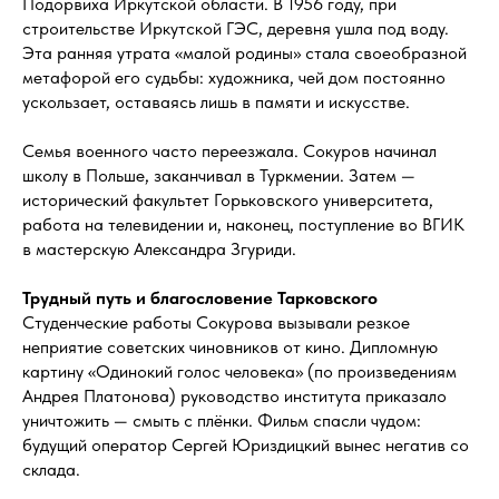
Подорвиха Иркутской области. В 1956 году, при
строительстве Иркутской ГЭС, деревня ушла под воду.
Эта ранняя утрата «малой родины» стала своеобразной
метафорой его судьбы: художника, чей дом постоянно
ускользает, оставаясь лишь в памяти и искусстве.
Семья военного часто переезжала. Сокуров начинал
школу в Польше, заканчивал в Туркмении. Затем —
исторический факультет Горьковского университета,
работа на телевидении и, наконец, поступление во ВГИК
в мастерскую Александра Згуриди.
Трудный путь и благословение Тарковского
Студенческие работы Сокурова вызывали резкое
неприятие советских чиновников от кино. Дипломную
картину «Одинокий голос человека» (по произведениям
Андрея Платонова) руководство института приказало
уничтожить — смыть с плёнки. Фильм спасли чудом:
будущий оператор Сергей Юриздицкий вынес негатив со
склада.