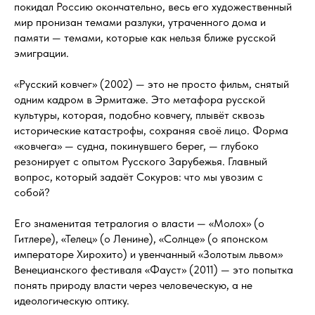
покидал Россию окончательно, весь его художественный
мир пронизан темами разлуки, утраченного дома и
памяти — темами, которые как нельзя ближе русской
эмиграции.
«Русский ковчег» (2002) — это не просто фильм, снятый
одним кадром в Эрмитаже. Это метафора русской
культуры, которая, подобно ковчегу, плывёт сквозь
исторические катастрофы, сохраняя своё лицо. Форма
«ковчега» — судна, покинувшего берег, — глубоко
резонирует с опытом Русского Зарубежья. Главный
вопрос, который задаёт Сокуров: что мы увозим с
собой?
Его знаменитая тетралогия о власти — «Молох» (о
Гитлере), «Телец» (о Ленине), «Солнце» (о японском
императоре Хирохито) и увенчанный «Золотым львом»
Венецианского фестиваля «Фауст» (2011) — это попытка
понять природу власти через человеческую, а не
идеологическую оптику.