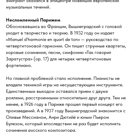
эмигрант оказался в эпицентре новейших европейских
музыкальных течений.
Несломленный Парижем
Обосновавшись во Франции, Вышнеградский с головой
уходит в творчество и теорию. В 1932 году он издает
«Manuel d'harmonie en quart de ton» — руководство по
четвертитоновой гармонии. Он пишет струнные квартеты,
хоровые сочинения, песни, симфонию «Так говорил
Заратустра» (op. 17) для четырех четвертитоновых
фортепиано.
Но главной проблемой стало исполнение. Пианисты не
владели техникой игры на несуществующем инструменте.
Единственным выходом оставался прием с двумя
роялями, расстроенными относительно друг друга. Тем не
менее, в 1926 году в Париже прошел первый концерт его
произведений. А в 1937 году Вышнеградский знакомится с
Оливье Мессианом, Анри Дютийё и юным Пьером
Булезом, который впоследствии не раз будет исполнять
сочинения русского композитора.