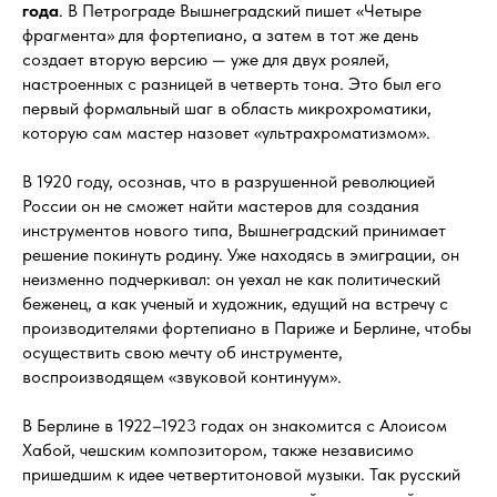
года
. В Петрограде Вышнеградский пишет «Четыре
фрагмента» для фортепиано, а затем в тот же день
создает вторую версию — уже для двух роялей,
настроенных с разницей в четверть тона. Это был его
первый формальный шаг в область микрохроматики,
которую сам мастер назовет «ультрахроматизмом».
В 1920 году, осознав, что в разрушенной революцией
России он не сможет найти мастеров для создания
инструментов нового типа, Вышнеградский принимает
решение покинуть родину. Уже находясь в эмиграции, он
неизменно подчеркивал: он уехал не как политический
беженец, а как ученый и художник, едущий на встречу с
производителями фортепиано в Париже и Берлине, чтобы
осуществить свою мечту об инструменте,
воспроизводящем «звуковой континуум».
В Берлине в 1922–1923 годах он знакомится с Алоисом
Хабой, чешским композитором, также независимо
пришедшим к идее четвертитоновой музыки. Так русский