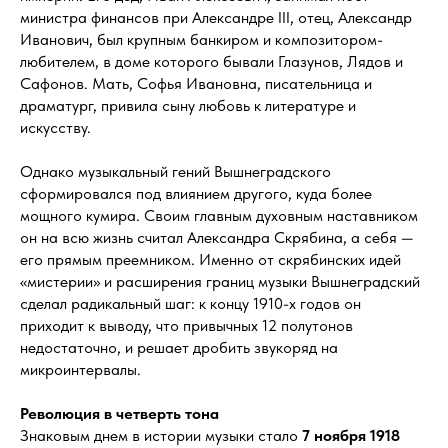
министра финансов при Александре III, отец, Александр
Иванович, был крупным банкиром и композитором-
любителем, в доме которого бывали Глазунов, Лядов и
Сафонов. Мать, Софья Ивановна, писательница и
драматург, привила сыну любовь к литературе и
искусству.
Однако музыкальный гений Вышнеградского
сформировался под влиянием другого, куда более
мощного кумира. Своим главным духовным наставником
он на всю жизнь считал Александра Скрябина, а себя —
его прямым преемником. Именно от скрябинских идей
«мистерии» и расширения границ музыки Вышнеградский
сделал радикальный шаг: к концу 1910-х годов он
приходит к выводу, что привычных 12 полутонов
недостаточно, и решает дробить звукоряд на
микроинтервалы.
Революция в четверть тона
Знаковым днем в истории музыки стало
7 ноября 1918