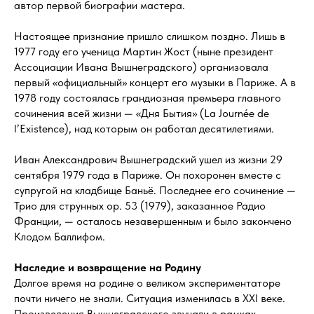
автор первой биографии мастера.
Настоящее признание пришло слишком поздно. Лишь в
1977 году его ученица Мартин Жост (ныне президент
Ассоциации Ивана Вышнеградского) организовала
первый «официальный» концерт его музыки в Париже. А в
1978 году состоялась грандиозная премьера главного
сочинения всей жизни — «Дня Бытия» (La Journée de
l’Existence), над которым он работал десятилетиями.
Иван Александрович Вышнеградский ушел из жизни 29
сентября 1979 года в Париже. Он похоронен вместе с
супругой на кладбище Баньё. Последнее его сочинение —
Трио для струнных op. 53 (1979), заказанное Радио
Франции, — осталось незавершенным и было закончено
Клодом Баллифом.
Наследие и возвращение на Родину
Долгое время на родине о великом экспериментаторе
почти ничего не знали. Ситуация изменилась в XXI веке.
Произведения Вышнеградского звучали в рамках