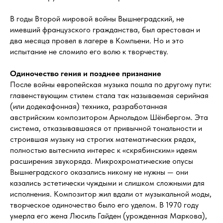
В годы Второй мировой войны Вышнеградский, не
имевший французского гражданства, был арестован и
два месяца провел в лагере в Компьени. Но и это
испытание не сломило его волю к творчеству.
Одиночество гения и позднее признание
После войны европейская музыка пошла по другому пути:
главенствующим стилем стала так называемая серийная
(или додекафонная) техника, разработанная
австрийским композитором Арнольдом Шёнбергом. Эта
система, отказывавшаяся от привычной тональности и
строившая музыку на строгих математических рядах,
полностью вытеснила интерес к «скрябинским» идеям
расширения звукоряда. Микрохроматические опусы
Вышнеградского оказались никому не нужны — они
казались эстетически чуждыми и слишком сложными для
исполнения. Композитор жил вдали от музыкальной моды,
творческое одиночество было его уделом. В 1970 году
умерла его жена Люсиль Гайден (урожденная Маркова),