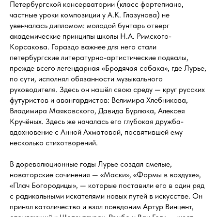
Петербургской консерватории (класс фортепиано,
частные уроки композиции у А.К. Глазунова) не
увенчалась дипломом: молодой бунтарь отверг
академические принципы школы Н.А. Римского-
Корсакова. Гораздо важнее для него стали
петербургские литературно-артистические подвалы,
прежде всего легендарная «Бродячая собака», где Лурье,
по сути, исполнял обязанности музыкального
руководителя. Здесь он нашёл свою среду — круг русских
футуристов и авангардистов: Велимира Хлебникова,
Владимира Маяковского, Давида Бурлюка, Алексея
Кручёных. Здесь же началась его глубокая дружба-
вдохновение с Анной Ахматовой, посвятившей ему
несколько стихотворений.
В дореволюционные годы Лурье создал смелые,
новаторские сочинения — «Маски», «Формы в воздухе»,
«Плач Богородицы», — которые поставили его в один ряд
с радикальными искателями новых путей в искусстве. Он
принял католичество и взял псевдоним Артур Винцент,