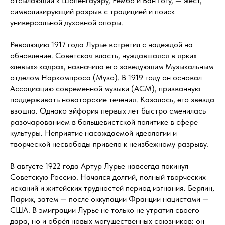
отсылающий к Шопенгауэру, Рембо и Ван Гогу, — жест,
символизирующий разрыв с традицией и поиск
универсальной духовной опоры.
Революцию 1917 года Лурье встретил с надеждой на
обновление. Советская власть, нуждавшаяся в ярких
«левых» кадрах, назначила его заведующим Музыкальным
отделом Наркомпроса (Музо). В 1919 году он основал
Ассоциацию современной музыки (АСМ), призванную
поддерживать новаторские течения. Казалось, его звезда
взошла. Однако эйфория первых лет быстро сменилась
разочарованием в большевистской политике в сфере
культуры. Неприятие насаждаемой идеологии и
творческой несвободы привело к неизбежному разрыву.
В августе 1922 года Артур Лурье навсегда покинул
Советскую Россию. Начался долгий, полный творческих
исканий и житейских трудностей период изгнания. Берлин,
Париж, затем — после оккупации Франции нацистами —
США. В эмиграции Лурье не только не утратил своего
дара, но и обрёл новых могущественных союзников: он