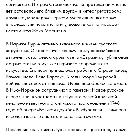
сблизился с Игорем Стравинским, на протяжении многих
лет оставаясь его близким другом и интерпретатором;
дружил с дирижёром Сергеем Кусевицким, которому
впоследствии посвятил книгу; вошёл в круг философа-
неотомиста Жака Маритена.
В Париже Лурье активно включился в жизнь русского
зарубежья. Он примкнул к левому крылу евразийского
движения, стал редактором газеты «Евразия», публиковал
острые статьи о музыке и кризисе современного
искусства. Его перу принадлежат работы о Стравинском,
Рахманинове, Беле Бартоке. В годы Второй мировой
войны, спасаясь от нацизма, Лурье перебрался за океан.
В Нью-Йорке он сотрудничал с газетой «Новое русское
слово», где, в частности, выступил с резкой критикой
печально известного сталинского постановления 1948
года об опере «Великая дружба» В. Мурадели — символа
идеологического диктата в советской музыке.
Последние годы жизни Лурье провёл в Принстоне, в доме