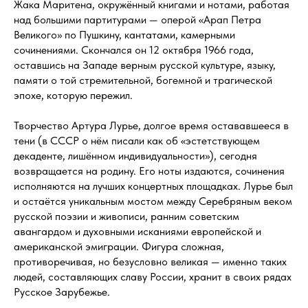
Жака Маритена, окружённый книгами и нотами, работая
над большими партитурами — оперой «Арап Петра
Великого» по Пушкину, кантатами, камерными
сочинениями. Скончался он 12 октября 1966 года,
оставшись на Западе верным русской культуре, языку,
памяти о той стремительной, богемной и трагической
эпохе, которую пережил.
Творчество Артура Лурье, долгое время остававшееся в
тени (в СССР о нём писали как об «эстетствующем
декаденте, лишённом индивидуальности»), сегодня
возвращается на родину. Его ноты издаются, сочинения
исполняются на лучших концертных площадках. Лурье был
и остаётся уникальным мостом между Серебряным веком
русской поэзии и живописи, ранним советским
авангардом и духовными исканиями европейской и
американской эмиграции. Фигура сложная,
противоречивая, но безусловно великая — именно таких
людей, составляющих славу России, хранит в своих рядах
Русское Зарубежье.