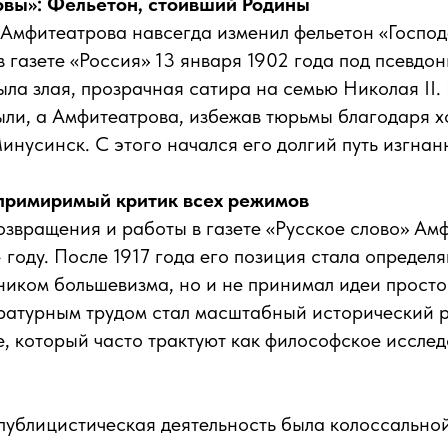
вы»: Фельетон, стоивший Родины
 Амфитеатрова навсегда изменил фельетон «Госпо
 газете «Россия» 13 января 1902 года под псевдо
ыла злая, прозрачная сатира на семью Николая II. 
ыли, а Амфитеатрова, избежав тюрьмы благодаря 
Минусинск. С этого начался его долгий путь изгнан
примиримый критик всех режимов
озвращения и работы в газете «Русское слово» Ам
4 году. После 1917 года его позиция стала определ
иком большевизма, но и не принимал идеи просто
ратурным трудом стал масштабный исторический р
, который часто трактуют как философское иссле
публицистическая деятельность была колоссально