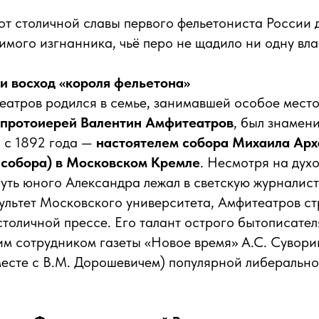
 от столичной славы первого фельетониста России 
мого изгнанника, чьё перо не щадило ни одну вла
и восход «короля фельетона»
атров родился в семье, занимавшей особое место
протоиерей Валентин Амфитеатров
, был знамен
 с 1892 года —
настоятелем собора Михаила Арх
 собора) в Московском Кремле
. Несмотря на дух
уть юного Александра лежал в светскую журналист
ультет Московского университета, Амфитеатров с
 столичной прессе. Его талант острого бытописател
им сотрудником газеты «Новое время» А.С. Сувори
есте с В.М. Дорошевичем) популярной либерально