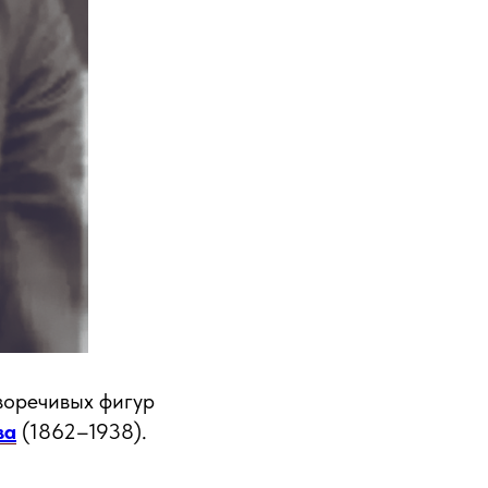
воречивых фигур
ва
(1862–1938).