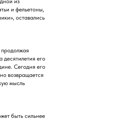
одной из
тьи и фельетоны,
ники», оставались
, продолжая
а десятилетия его
дине. Сегодня его
вно возвращается
кую мысль
ожет быть сильнее