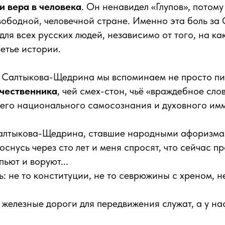
и вера в человека
. Он ненавидел «Глупов», потому
ободной, человечной стране. Именно эта боль за 
для всех русских людей, независимо от того, на ка
летье истории.
я Салтыкова-Щедрина мы вспоминаем не просто пи
ечественника
, чей смех-стон, чьё «враждебное сло
его национального самосознания и духовного имм
алтыкова-Щедрина, ставшие народными афоризма
роснусь через сто лет и меня спросят, что сейчас п
пьют и воруют...
ь: не то конституции, не то севрюжины с хреном, н
 железные дороги для передвижения служат, а у нас