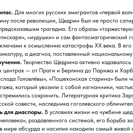
мпас.
Для многих русских эмигрантов «первой вол
дину после революции, Щедрин был не просто сати
 предсказавшим трагедию. Его образы «торжествую
пискаря», «иудушки» и сам фантасмагорический г
ключами к осмыслению катастрофы XX века. В его
рикатуру, а диагноз, поставленный национальному
зучение.
Творчество Щедрина активно издавалось и
 центрах — от Праги и Берлина до Парижа и Харб
оспода Головлёвы», «Пошехонская старина» были ч
гажа, который увозили с собой изгнанники, частью
стремились сохранить. Литературная критика Зар
сской совести, наследника гоголевского обличите
ь для диаспоры.
В условиях жизни на чужбине ще
человека», раздавленного системой, его борьба за
в мире абсурда и насилия находили самый живой о