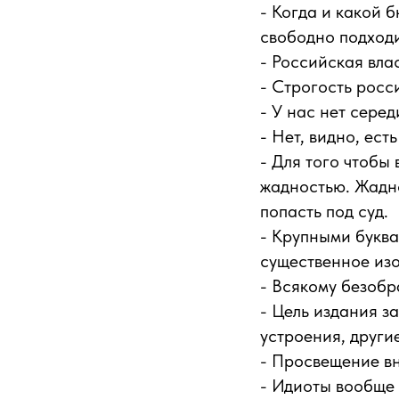
- Когда и какой 
свободно подходи
- Российская вла
- Строгость росс
- У нас нет серед
- Нет, видно, ест
- Для того чтобы
жадностью. Жадно
попасть под суд.
- Крупными буква
существенное из
- Всякому безобр
- Цель издания з
устроения, други
- Просвещение вн
- Идиоты вообще 