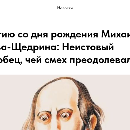
Новости
тию со дня рождения Миха
ва-Щедрина: Неистовый
бец, чей смех преодолева