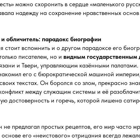
овесть» можно схоронить в сердце «маленького русс
авала надежду на сохранение нравственных основ
 и обличитель: парадокс биографии
я стоит вспомнить и о другом парадоксе его биог
только писателем, но и
видным государственным 
язани и Твери, управляющим казёнными палатами.
знакомил его с бюрократической машиной империи
 своих текстах. Он боролся со злом, прекрасно зна
конфликт между служащим системы и её разоблачи
ную достоверность и горечь, которой лишена сатир
не предлагал простых рецептов, его мир часто м
 основе его «неистового» отрицания всегда лежа