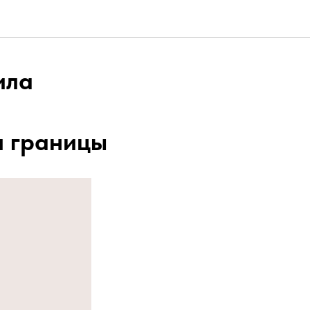
ила
л границы