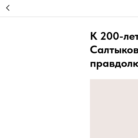
К 200-ле
Салтыко
правдолю