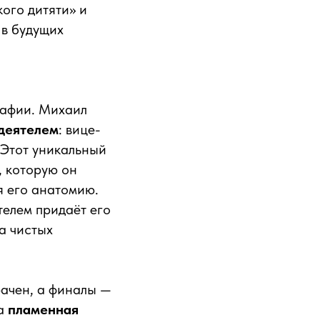
кого дитяти» и
 в будущих
рафии. Михаил
деятелем
: вице-
 Этот уникальный
, которую он
я его анатомию.
телем придаёт его
а чистых
рачен, а финалы —
ла
пламенная