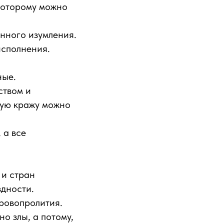
 которому можно
янного изумления.
исполнения.
ные.
ством и
лую кражу можно
 а все
 и стран
здности.
кровопролития.
о злы, а потому,