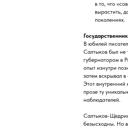
в то, что «с
вырастить, д
поколениях.
Государственник
В юбилей писател
Салтыков был не 
губернатором в Р
опыт изнутри по
затем вскрывал в
Этот внутренний 
прозе ту уникаль
наблюдателей.
Салтыков-Щедрин 
безысходны. Но в