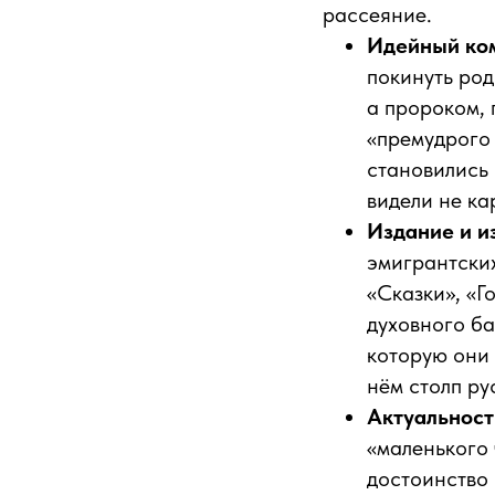
рассеяние.
Идейный ко
покинуть ро
а пророком,
«премудрого 
становились 
видели не ка
Издание и и
эмигрантских
«Сказки», «Г
духовного ба
которую они 
нём столп ру
Актуальност
«маленького 
достоинство 