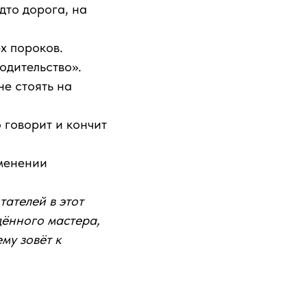
дто дорога, на
ех пороков.
одительство».
не стоять на
о говорит и кончит
именении
ателей в этот
ённого мастера,
му зовёт к