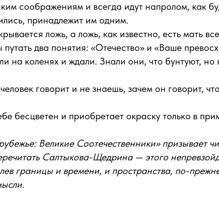
яким соображениям и всегда идут напролом, как бу
ились, принадлежит им одним.
крывается ложь, а ложь, как известно, есть мать вс
 путать два понятия: «Отечество» и «Ваше превосх
ли на коленях и ждали. Знали они, что бунтуют, но 
.
человек говорит и не знаешь, зачем он говорит, чт
себе бесцветен и приобретает окраску только в пр
рубежье: Великие Соотечественники» призывает чит
еречитать Салтыкова-Щедрина — этого непревзойд
олев границы и времени, и пространства, по-прежне
мысли.