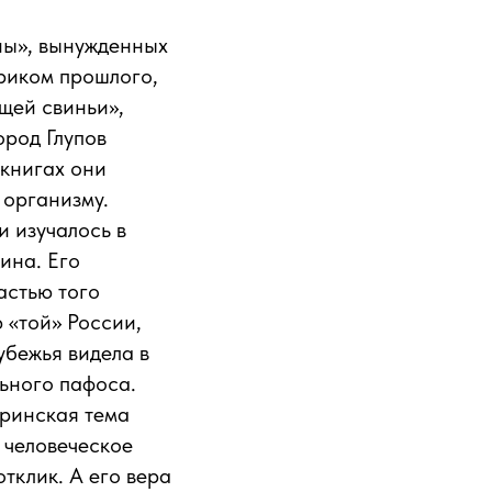
ны», вынужденных
риком прошлого,
щей свиньи»,
ород Глупов
 книгах они
 организму.
 изучалось в
ина. Его
астью того
 «той» России,
убежья видела в
льного пафоса.
дринская тема
 человеческое
тклик. А его вера