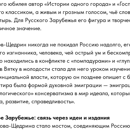
ого юбилея автор «Истории одного города» и «Гос
то классиком, а живым и грозным голосом, чьё сло
тырь. Для Русского Зарубежья его фигура и творче
личное значение.
в-Щедрин никогда не покидал Россию надолго, ег
го изгнанника, человека, чей острый ум и беском
о находились в конфликте с «помпадурами» и «глу
в Вятку в молодости стала для него уроком изучен
инциальной власти, которую он позднее опишет с
атира была формой духовной эмиграции — эмиграц
логического» консерватизма в мир идеала, которы
а, развитие, справедливость».
е Зарубежье: связь через идеи и издания
ова-Щедрина стало мостом, соединяющим Россию 