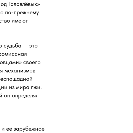
под Головлёвых»
во по-прежнему
ство имеют
о судьба — это
промиссная
повцами» своего
ия механизмов
 беспощадной
ии из мира лжи,
й он определял
и её зарубежное