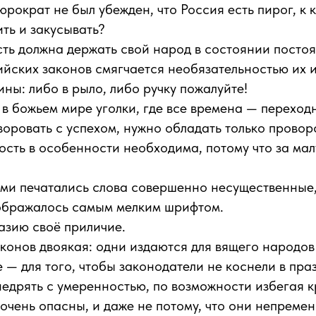
бюрократ не был убежден, что Россия есть пирог, к
ть и закусывать?
сть должна держать свой народ в состоянии посто
ийских законов смягчается необязательностью их 
ины: либо в рыло, либо ручку пожалуйте!
ь в божьем мире уголки, где все времена — переход
 воровать с успехом, нужно обладать только провор
сть в особенности необходима, потому что за ма
ми печатались слова совершенно несущественные,
ображалось самым мелким шрифтом.
азию своё приличие.
аконов двоякая: одни издаются для вящего народов
е — для того, чтобы законодатели не коснели в пра
едрять с умеренностью, по возможности избегая 
очень опасны, и даже не потому, что они непременн