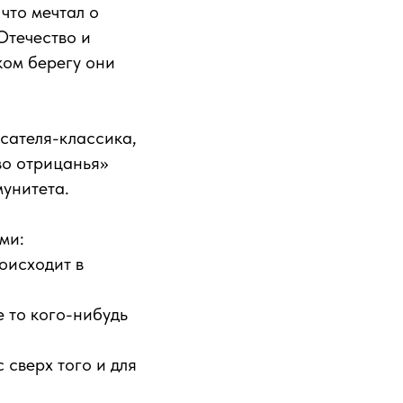
 что мечтал о
Отечество и
ком берегу они
сателя-классика,
во отрицанья»
унитета.
ми:
роисходит в
е то кого-нибудь
 сверх того и для