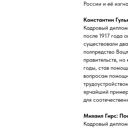
России и её изгн
Константин Гуль
Кадровый диплома
после 1917 года 
существовали два
полпредство Вацл
правительств, но
годы, став помощ
вопросам помощи
трудоустройство
ярчайший пример 
для соотечествен
Михаил Гирс: По
Кадровый диплома