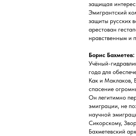
защищая интересы
Эмигрантский ко
защиты русских в
арестован гестап
нравственным и 
Борис Бахметев:
Учёный-гидравлик
года для обеспеч
Как и Маклаков, 
спасение огромны
Он легитимно пер
эмиграции, не по
научной эмиграц
Сикорскому, Звор
Бахметевский арх