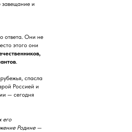
е завещание и
о ответа. Они не
есто этого они
ечественников,
лантов
.
арубежья, спасла
арой Россией и
ии — сегодня
х его
ужение Родине —