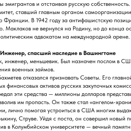
 эмигрантов и отстаивая русскую собственность.
митет, ставший главным органом самоорганизации
о Франции. В 1942 году за антифашистскую позиц
о. Маклаков не вернулся на Родину, но до конца о
политическим адвокатом на международной арене.
 Инженер, спасший наследие в Вашингтоне
, инженер, меньшевик. Был назначен послом в СШ
ения военных займов.
Бахметев отказался признавать Советы. Его главно
х финансовых активов русских закупочных комисс
едал эти средства — миллионы долларов представ
зволив им пропасть. Он также стал «ангелом-хран
ии, лично помогая устроиться в США многим выд
ыкину, Струве. Уйдя с поста, он совершил новый п
ив в Колумбийском университете — вечный памятн