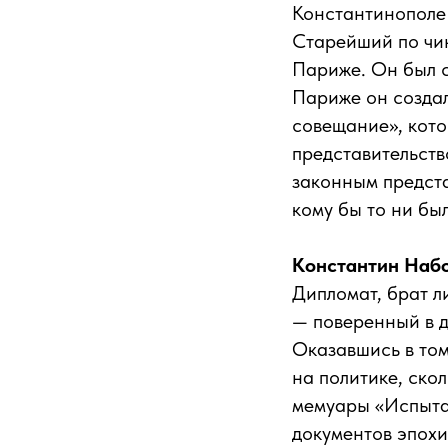
Константинополе и
Старейший по чин
Париже. Он был 
Париже он создал
совещание», кото
представительств
законным предста
кому бы то ни бы
Константин Набо
Дипломат, брат л
— поверенный в д
Оказавшись в том
на политике, ско
мемуары «Испыта
документов эпох