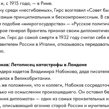
, с 1915 года, — в Риме.
у среди «несгибаемых», Гирс возглавил «Совет бы
самым принципиальным и бескомпромиссным. В св
 подобие «микрогосударства» — «Русское полити
рое генерал Врангель признал своим дипломатиче
ом. Гирс до самой смерти в 1932 году считал себя
вителем России в Италии, отказываясь передават
ло.
ков: Летописец катастрофы в Лондоне
идера кадетов Владимира Набокова, дядя писателя.
елах в Великобритании.
 же положении, что и коллеги, Набоков сосредоточ
лько на осмыслении произошедшего. Он оставил б
ния дипломата» — один из самых пронзительных 
и, описывающий агонию старой России и мучитель