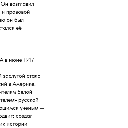
 Он возглавил
 и правовой
ию он был
стался её
А в июне 1917
й заслугой стало
ий в Америке.
ителям белой
ителем» русской
ающимся ученым —
одвиг: создал
ик истории