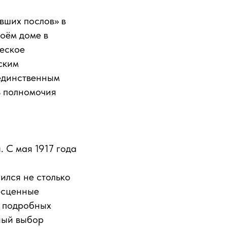
вших послов» в
оём доме в
ческое
ским
 единственным
ь полномочия
 С мая 1917 года
ился не столько
есценные
и подробных
ный выбор