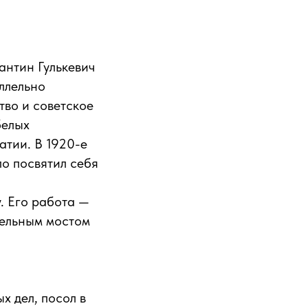
антин Гулькевич
аллельно
тво и советское
белых
атии. В 1920-е
о посвятил себя
. Его работа —
тельным мостом
х дел, посол в