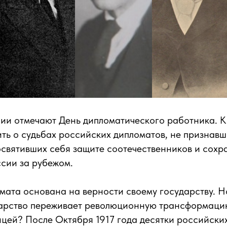
сии отмечают День дипломатического работника. К
ть о судьбах российских дипломатов, не признав
освятивших себя защите соотечественников и сох
сии за рубежом.
ата основана на верности своему государству. Но
дарство переживает революционную трансформацию
ицей? После Октября 1917 года десятки российски