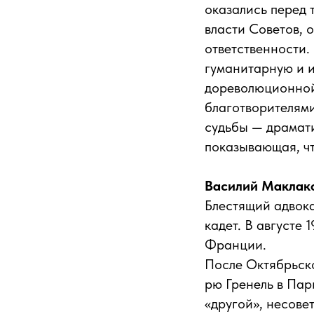
оказались перед
власти Советов, о
ответственности.
гуманитарную и 
дореволюционной
благотворителями
судьбы — драмати
показывающая, чт
Василий Маклако
Блестящий адвока
кадет. В августе
Франции.
После Октябрьск
рю Гренель в Пар
«другой», несове