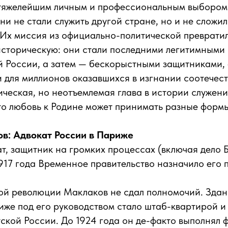
 тяжелейшим личным и профессиональным выбором
ни не стали служить другой стране, но и не сложил
 Их миссия из официально-политической превратил
историческую: они стали последними легитимными
 России, а затем — бескорыстными защитниками,
 для миллионов оказавшихся в изгнании соотечест
ческая, но неотъемлемая глава в истории служени
о любовь к Родине может принимать разные формы
в: Адвокат России в Париже
т, защитник на громких процессах (включая дело Б
 1917 года Временное правительство назначило его 
ой революции Маклаков не сдал полномочий. Здан
иже под его руководством стало штаб-квартирой и
тской России. До 1924 года он де-факто выполнял 