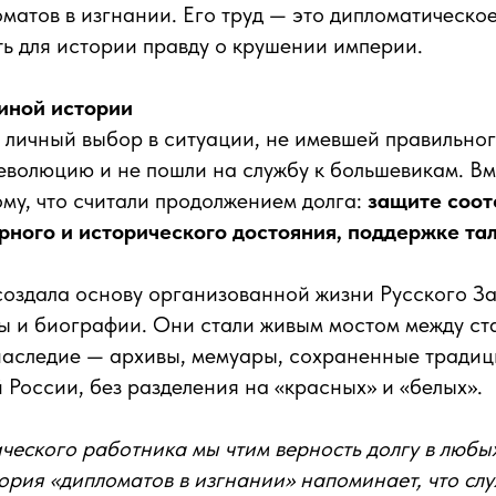
матов в изгнании. Его труд — это дипломатическо
ь для истории правду о крушении империи.
иной истории
 личный выбор в ситуации, не имевшей правильног
еволюцию и не пошли на службу к большевикам. Вм
ому, что считали продолжением долга:
защите соот
рного и исторического достояния, поддержке та
создала основу организованной жизни Русского З
ы и биографии. Они стали живым мостом между ст
наследие — архивы, мемуары, сохраненные традиц
 России, без разделения на «красных» и «белых».
ческого работника мы чтим верность долгу в любы
ория «дипломатов в изгнании» напоминает, что сл