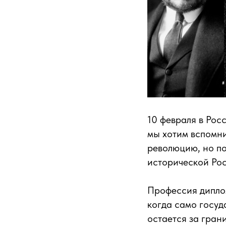
10 февраля в Рос
мы хотим вспомни
революцию, но п
исторической Рос
Профессия диплом
когда само госу
остается за гран