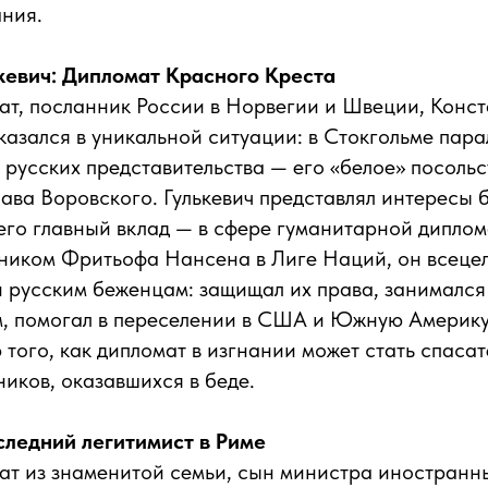
ания.
кевич: Дипломат Красного Креста
т, посланник России в Норвегии и Швеции, Конст
оказался в уникальной ситуации: в Стокгольме пар
 русских представительства — его «белое» посольс
ава Воровского. Гулькевич представлял интересы 
 его главный вклад — в сфере гуманитарной диплом
ником Фритьофа Нансена в Лиге Наций, он всецел
 русским беженцам: защищал их права, занимался
м, помогал в переселении в США и Южную Америку
того, как дипломат в изгнании может стать спаса
ников, оказавшихся в беде.
следний легитимист в Риме
т из знаменитой семьи, сын министра иностранны