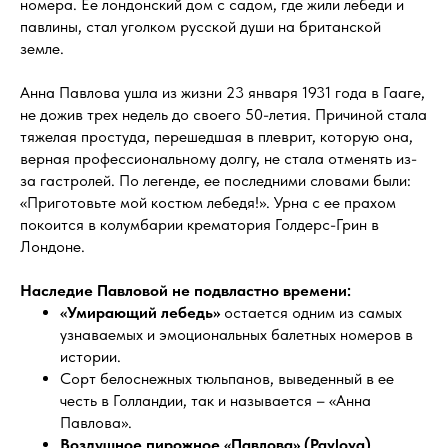
номера. Ее лондонский дом с садом, где жили лебеди и
павлины, стал уголком русской души на британской
земле.
Анна Павлова ушла из жизни 23 января 1931 года в Гааге,
не дожив трех недель до своего 50-летия. Причиной стала
тяжелая простуда, перешедшая в плеврит, которую она,
верная профессиональному долгу, не стала отменять из-
за гастролей. По легенде, ее последними словами были:
«Приготовьте мой костюм лебедя!». Урна с ее прахом
покоится в колумбарии крематория Голдерс-Грин в
Лондоне.
Наследие Павловой не подвластно времени:
«Умирающий лебедь»
остается одним из самых
узнаваемых и эмоциональных балетных номеров в
истории.
Сорт белоснежных тюльпанов, выведенный в ее
честь в Голландии, так и называется – «Анна
Павлова».
Воздушное пирожное «Павлова» (Pavlova)
,