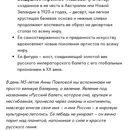
созданное в ее честь в Австралии или Новой
Зеландии в 1920-х годах, – десерт, чья легкая
хрустящая безевая основа и нежные сливки
продолжают воспевать ее образ на десертных
столах по всему миру.
Ее самоотверженность и преданность искусству
вдохновляют новые поколения артистов по всему
миру.
Ее фигура – мост, соединяющий золотой век
русского императорского балета с его глобальным
признанием в XX веке.
В день 145-летия Анны Павловой мы вспоминаем не
просто великую балерину, а явление. Явление под
названием «Русский балет», которое она, хрупкая и
несгибаемая, пронесла через океаны и континенты,
навсегда вписав свое имя – и имя России – в мировую
культурную летопись. Ее лебедь не умирает – он вечно
парит над планетой, напоминая о силе и красоте
русского гения.