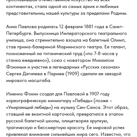
континентах, стала одной из самых ярких и любимых
представительниц нашей культуры за пределами Родины.
Анна Павлова родилась 12 февраля 1881 года в Санкт-
Петербурге. Выпускница Императорского театрального
училища, она стремительно взошла на балетный Олимп,
став прима-балериной Мариинского театра. Ее талант,
помноженный на титанический труд («по 7-8 часов у
станка ежедневно»), союз с новатором Михаилом
Фокиным и участие в легендарных «Русских сезонах»
Сергея Дягилева в Париже (1909) сделали ее звездой
мирового масштаба.
Именно Фокин создал для Павловой в 1907 году
хореографическую миниатюру «Лебедь» (позже –
«Умирающий лебедь») на музыку Сен-Санса. Этот образ,
ставший ее визитной карточкой, превратился в эталон
русской балетной школы, олицетворяя хрупкую,
трагическую и бессмертную красоту. Ее мировой успех
привлекал внимание сильнейших мира сего. Известно, что