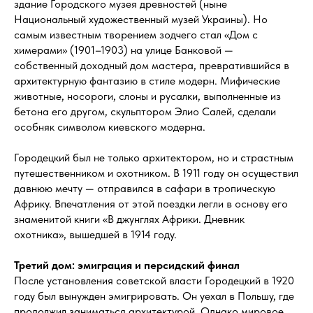
здание Городского музея древностей (ныне
Национальный художественный музей Украины). Но
самым известным творением зодчего стал «Дом с
химерами» (1901–1903) на улице Банковой —
собственный доходный дом мастера, превратившийся в
архитектурную фантазию в стиле модерн. Мифические
животные, носороги, слоны и русалки, выполненные из
бетона его другом, скульптором Элио Салей, сделали
особняк символом киевского модерна.
Городецкий был не только архитектором, но и страстным
путешественником и охотником. В 1911 году он осуществил
давнюю мечту — отправился в сафари в тропическую
Африку. Впечатления от этой поездки легли в основу его
знаменитой книги «В джунглях Африки. Дневник
охотника», вышедшей в 1914 году.
Третий дом: эмиграция и персидский финал
После установления советской власти Городецкий в 1920
году был вынужден эмигрировать. Он уехал в Польшу, где
продолжил заниматься архитектурой. Однако мировое