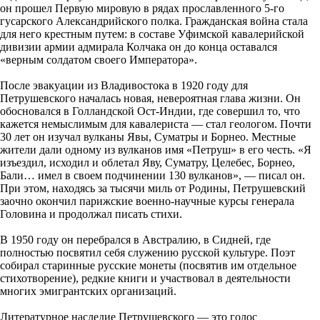
он прошел Первую мировую в рядах прославленного 5-го
гусарского Александрийского полка. Гражданская война стала
для него крестным путем: в составе Уфимской кавалерийской
дивизии армии адмирала Колчака он до конца оставался
«верным солдатом своего Императора».
После эвакуации из Владивостока в 1920 году для
Петрушевского началась новая, невероятная глава жизни. Он
обосновался в Голландской Ост-Индии, где совершил то, что
кажется немыслимым для кавалериста — стал геологом. Почти
30 лет он изучал вулканы Явы, Суматры и Борнео. Местные
жители дали одному из вулканов имя «Петруш» в его честь. «Я
изъездил, исходил и облетал Яву, Суматру, Целебес, Борнео,
Бали… имел в своем подчинении 130 вулканов», — писал он.
При этом, находясь за тысячи миль от Родины, Петрушевский
заочно окончил парижские военно-научные курсы генерала
Головина и продолжал писать стихи.
В 1950 году он перебрался в Австралию, в Сидней, где
полностью посвятил себя служению русской культуре. Поэт
собирал старинные русские монеты (посвятив им отдельное
стихотворение), редкие книги и участвовал в деятельности
многих эмигрантских организаций.
Литературное наследие Петрушевского — это голос