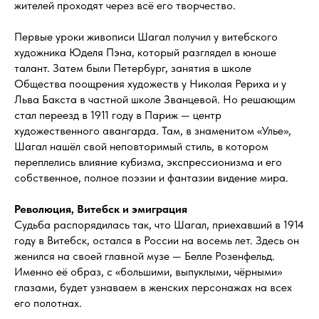
жителей проходят через всё его творчество.
Первые уроки живописи Шагал получил у витебского
художника Юделя Пэна, который разглядел в юноше
талант. Затем были Петербург, занятия в школе
Общества поощрения художеств у Николая Рериха и у
Льва Бакста в частной школе Званцевой. Но решающим
стал переезд в 1911 году в Париж — центр
художественного авангарда. Там, в знаменитом «Улье»,
Шагал нашёл свой неповторимый стиль, в котором
переплелись влияние кубизма, экспрессионизма и его
собственное, полное поэзии и фантазии видение мира.
Революция, Витебск и эмиграция
Судьба распорядилась так, что Шагал, приехавший в 1914
году в Витебск, остался в России на восемь лет. Здесь он
женился на своей главной музе — Белле Розенфельд.
Именно её образ, с «большими, выпуклыми, чёрными»
глазами, будет узнаваем в женских персонажах на всех
его полотнах.