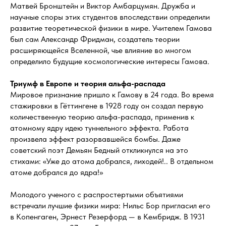
Матвей Бронштейн и Виктор Амбарцумян. Дружба и
научные споры этих студентов впоследствии определили
развитие теоретической физики в мире. Учителем Гамова
был сам Александр Фридман, создатель теории
расширяющейся Вселенной, чье влияние во многом
определило будущие космологические интересы Гамова.
Триумф в Европе и теория альфа-распада
Мировое признание пришло к Гамову в 24 года. Во время
стажировки в Гёттингене в 1928 году он создал первую
количественную теорию альфа-распада, применив к
атомному ядру идею туннельного эффекта. Работа
произвела эффект разорвавшейся бомбы. Даже
советский поэт Демьян Бедный откликнулся на это
стихами: «Уже до атома добрался, лиходей!.. В отдельном
атоме добрался до ядра!»
Молодого ученого с распростертыми объятиями
встречали лучшие физики мира: Нильс Бор пригласил его
в Копенгаген, Эрнест Резерфорд — в Кембридж. В 1931