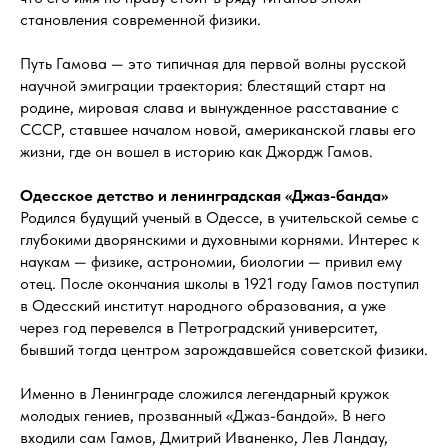
становления современной физики.
Путь Гамова — это типичная для первой волны русской
научной эмиграции траектория: блестящий старт на
родине, мировая слава и вынужденное расставание с
СССР, ставшее началом новой, американской главы его
жизни, где он вошел в историю как Джордж Гамов.
Одесское детство и ленинградская «Джаз-банда»
Родился будущий ученый в Одессе, в учительской семье с
глубокими дворянскими и духовными корнями. Интерес к
наукам — физике, астрономии, биологии — привил ему
отец. После окончания школы в 1921 году Гамов поступил
в Одесский институт народного образования, а уже
через год перевелся в Петроградский университет,
бывший тогда центром зарождавшейся советской физики.
Именно в Ленинграде сложился легендарный кружок
молодых гениев, прозванный «Джаз-бандой». В него
входили сам Гамов, Дмитрий Иваненко, Лев Ландау,