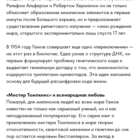
Ральфом Альфером и Робертом Херманом он не только
объясняет образование химических элементов в первые
минуты после Большого взрыва, но и предсказывает
существование реликтового излучения — «эха» рождения
мира, открытого экспериментально лишь спустя 17 лет.
В 1954 году Гамов совершает еще одно «переключение» —
на этот раз в биологию. Едва узнав о структуре ДНК, он
первым формулирует проблему генетического кода и
выдвигает гениальную догадку о том, что аминокислоты
кодируются триплетами нуклеотидов. Эта идея заложила
основу для будущей расшифровки кода жизни.
«Мистер Томпкинс» и всенародная любовь
Пожалуй, для миллионов людей во всем мире Гамов
известен не только как серьезный ученый, но и как
неподражаемый популяризатор. Его серия книг о
приключениях мистера Томпкинса в мире теории
относительности, квантовой механики и генетики до сих
пор остается мировым бестселлером. За вклад в