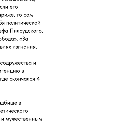
сли его
риже, то сам
ебя политической
ефа Пилсудского,
обода», «За
виях изгнания.
 содружества и
игенцию в
где скончался 4
адбище в
тетического
 и мужественным