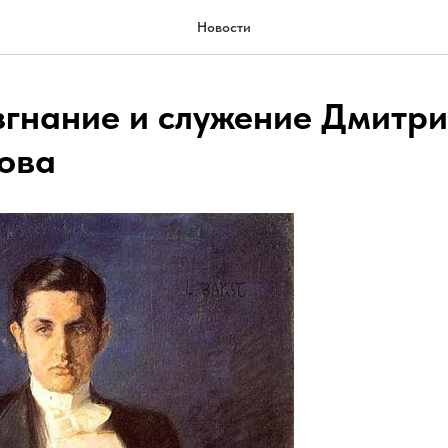
Новости
згнание и служение Дмитр
ова