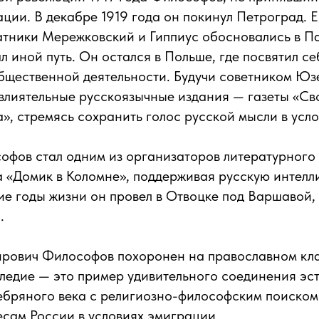
ации. В декабре 1919 года он покинул Петроград. Е
тники Мережковский и Гиппиус обосновались в Па
 иной путь. Он остался в Польше, где посвятил с
бщественной деятельности. Будучи советником Юз
влиятельные русскоязычные издания — газеты «Св
а», стремясь сохранить голос русской мысли в усло
фов стал одним из организаторов литературного
а «Домик в Коломне», поддерживая русскую интелл
е годы жизни он провел в Отвоцке под Варшавой, 
.
рович Философов похоронен на православном кл
ледие — это пример удивительного соединения эс
ебряного века с религиозно-философским поиском
сам России в условиях эмиграции.