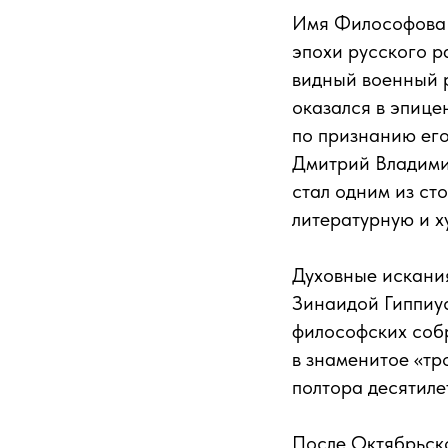
Имя Философова с
эпохи русского р
видный военный р
оказался в эпице
по признанию его
Дмитрий Владими
стал одним из ст
литературную и х
Духовные искани
Зинаидой Гиппиус
философских собр
в знаменитое «тр
полтора десятиле
После Октябрьск