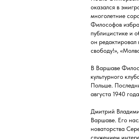
оказался в эмигр
многолетние сора
Философов избрал
публицистике и о
он редактировал 
свободу!», «Молв
В Варшаве Филосо
культурного клуб
Польше. Последни
августа 1940 года
Дмитрий Владими
Варшаве. Его нас
новаторства Сер
служением интере