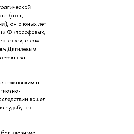
трагической
мье (отец —
я), он с юных лет
нии Философовых,
нтство», а сам
еем Дягилевым
отвечал за
Мережковским и
игиозно-
последствии вошел
ю судьбу на
 большевизма,