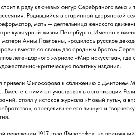
тоит в ряду ключевых фигур Серебряного века и 
ассеяния. Родившийся в старинной дворянской се
еформатор, мать — деятельница женского движени
нтре культурной жизни Петербурга. Именно в име
 матери Анны Павловны, «родилось русское декаде
рович вместе со своим двоюродным братом Серг
олпов легендарного журнала «Мир искусства», где 
удожественно-критическую политику издания.
я привели Философова к сближению с Дмитрием 
. Вместе с ними он участвовал в организации Рел
аний, стоял у истоков журнала «Новый путь», а в
оебратство», определившее его личную и творческу
тия.
ой революции 1917 года Философов, не принявший