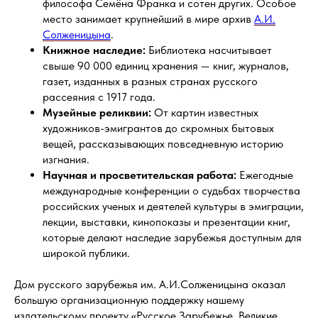
философа Семёна Франка и сотен других. Особое
место занимает крупнейший в мире архив
А.И.
Солженицына
.
Книжное наследие:
Библиотека насчитывает
свыше 90 000 единиц хранения — книг, журналов,
газет, изданных в разных странах русского
рассеяния с 1917 года.
Музейные реликвии:
От картин известных
художников-эмигрантов до скромных бытовых
вещей, рассказывающих повседневную историю
изгнания.
Научная и просветительская работа:
Ежегодные
международные конференции о судьбах творчества
российских ученых и деятелей культуры в эмиграции,
лекции, выставки, кинопоказы и презентации книг,
которые делают наследие зарубежья доступным для
широкой публики.
Дом русского зарубежья им. А.И.Солженицына оказал
большую организационную поддержку нашему
издательскому проекту «Русское Зарубежье. Великие