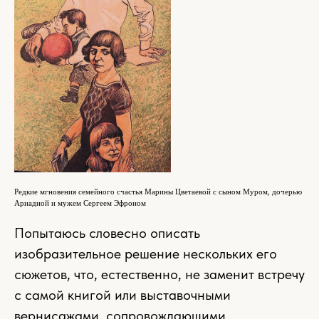
Редкие мгновения семейного счастья Марины Цветаевой с сыном Муром, дочерью
Ариадной и мужем Сергеем Эфроном
Попытаюсь словесно описать
изобразительное решение нескольких его
сюжетов, что, естественно, не заменит встречу
с самой книгой или выставочными
вернисажами, сопровождающими