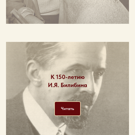
К 150-летию
И.Я. Билибина
Читать