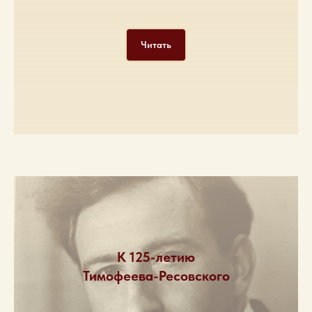
Читать
К 125-летию
Тимофеева-Ресовского