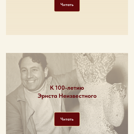
Читать
К 100-летию
Эрнста Неизвестного
Читать